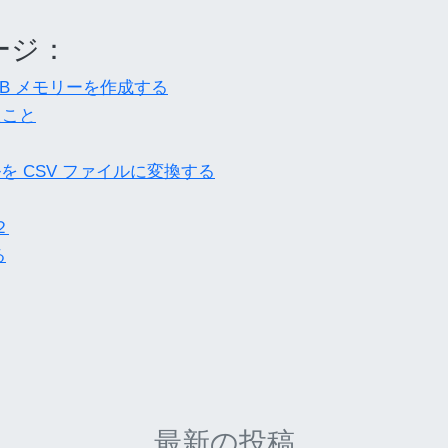
ージ：
 USB メモリーを作成する
ったこと
イルを CSV ファイルに変換する
２
る
最新の投稿