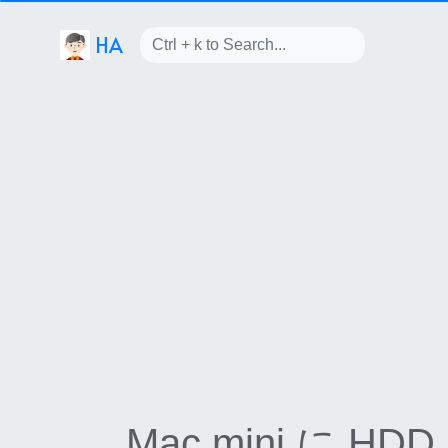
HA
Mac mini に