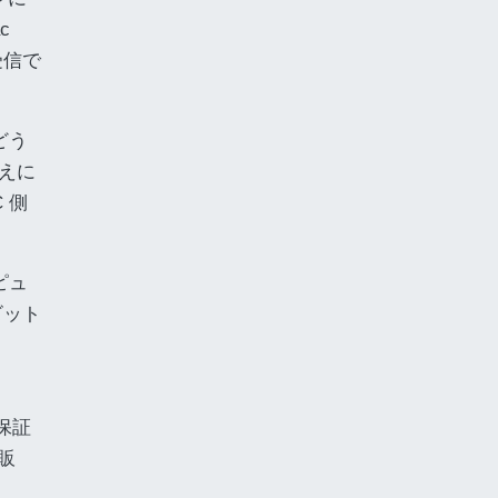
c
受信で
どう
ゆえに
 側
 ピュ
ガビット
年保証
通販