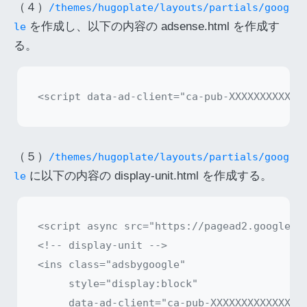
（４）
/themes/hugoplate/layouts/partials/goog
を作成し、以下の内容の adsense.html を作成す
le
る。
（５）
/themes/hugoplate/layouts/partials/goog
に以下の内容の display-unit.html を作成する。
le
<script async src="https://pagead2.googlesyn
<!-- display-unit -->

<ins class="adsbygoogle"

     style="display:block"

     data-ad-client="ca-pub-XXXXXXXXXXXXXXXX