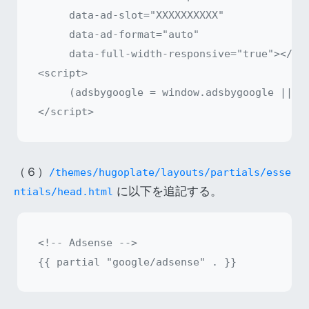
     data-ad-slot="XXXXXXXXXX"

     data-ad-format="auto"

     data-full-width-responsive="true"></ins
<script>

     (adsbygoogle = window.adsbygoogle || []
（６）
/themes/hugoplate/layouts/partials/esse
に以下を追記する。
ntials/head.html
<!-- Adsense -->
