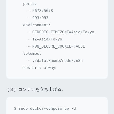
    ports:

      - 5678:5678

      - 993:993

    environment:

      - GENERIC_TIMEZONE=Asia/Tokyo

      - TZ=Asia/Tokyo

      - N8N_SECURE_COOKIE=FALSE

    volumes:

      - ./data:/home/node/.n8n

（３）コンテナを立ち上げる。