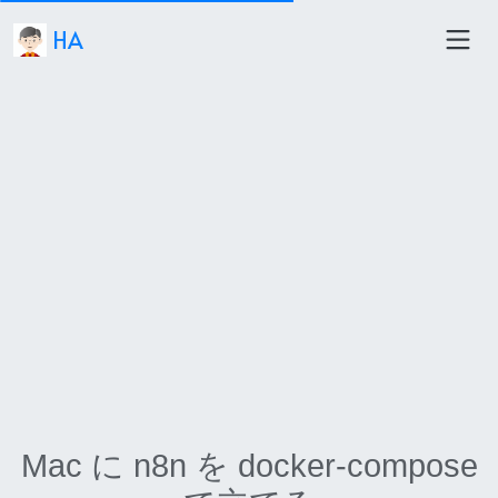
HA
Mac に n8n を docker-compose