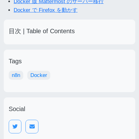
Docker 版 Mattermost のサーバー移行
Docker で Firefox を動かす
目次 | Table of Contents
Tags
n8n
Docker
Social