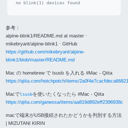
参考：
alpine-blink1/README.md at master ·
mikebryant/alpine-blink1 · GitHub
https://github.com/mikebryant/alpine-
blink1/blob/master/README.md
Mac の homebrew で lsusb を入れる #Mac - Qiita
https://qiita.com/hotchpotch/items/2a0f4e7cacfdeca6682
Macで
を使いたくなったら #Mac - Qiita
lsusb
https://qiita.com/ganessa/items/aa819d892eff2396938c
macで端末がUSB接続されたかどうかを判別する方法
| MIZUTANI KIRIN